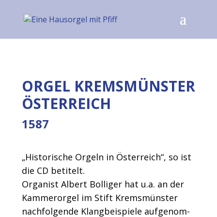
ORGEL KREMSMÜNSTER
ÖSTERREICH
1587
„His­torische Orgeln in Öster­re­ich“, so ist
die CD betitelt.
Organ­ist Albert Bol­liger hat u.a. an der
Kam­merorgel im Stift Kremsmün­ster
nach­fol­gende Klang­beispiele aufgenom­