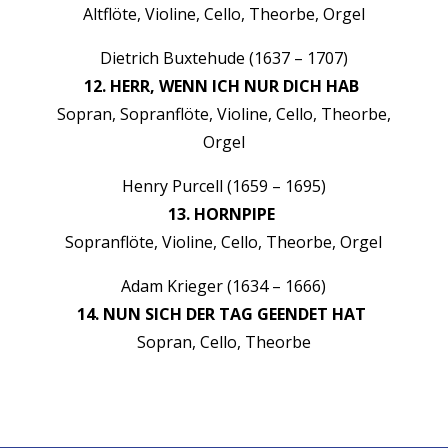
Alt­flöte, Vio­line, Cel­lo, The­o­rbe, Orgel
Diet­rich Bux­te­hude (1637 – 1707)
12. HERR, WENN ICH NUR DICH HAB
Sopran, Sopran­flöte, Vio­line, Cel­lo, The­o­rbe,
Orgel
Hen­ry Pur­cell (1659 – 1695)
13. HORNPIPE
Sopran­flöte, Vio­line, Cel­lo, The­o­rbe, Orgel
Adam Krieger (1634 – 1666)
14. NUN SICH DER TAG GEENDET HAT
Sopran, Cel­lo, The­o­rbe