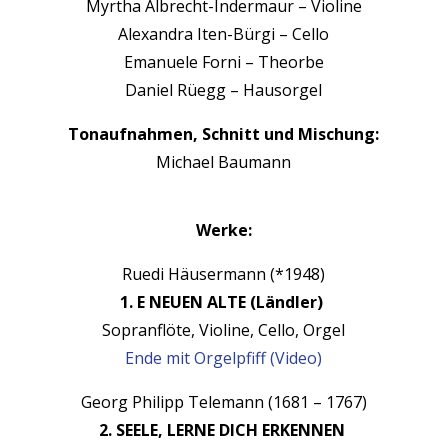
Myrtha Albrecht-Inder­maur – Vio­line
Alexan­dra Iten-Bür­gi – Cel­lo
Emanuele Forni – The­o­rbe
Daniel Rüegg – Hau­sorgel
Tonauf­nah­men, Schnitt und Mis­chung:
Michael Bau­mann
Werke:
Rue­di Häuser­mann (*1948)
1. E NEUEN ALTE (Ländler)
Sopran­flöte, Vio­line, Cel­lo, Orgel
Ende mit Orgelp­fiff (Video)
Georg Philipp Tele­mann (1681 – 1767)
2. SEELE, LERNE DICH ERKENNEN