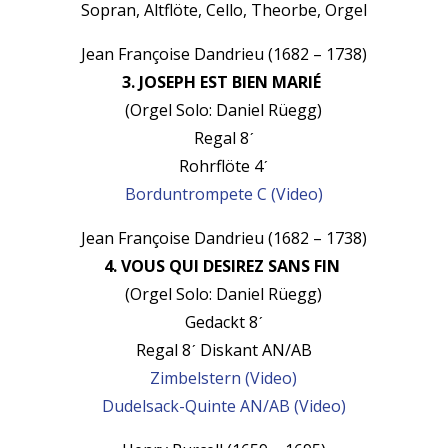
Sopran, Alt­flöte, Cel­lo, The­o­rbe, Orgel
Jean Françoise Dan­drieu (1682 – 1738)
3. JOSEPH EST BIEN MARIÉ
(Orgel Solo: Daniel Rüegg)
Regal 8ˊ
Rohrflöte 4
ˊ
Bor­dun­trompete C (Video)
Jean Françoise Dan­drieu (1682 – 1738)
4. VOUS QUI DESIREZ SANS FIN
(Orgel Solo: Daniel Rüegg)
Gedackt 8
ˊ
Regal 8
ˊ
Diskant AN/AB
Zim­bel­stern (Video)
Dudel­sack-Quinte AN/AB (Video)