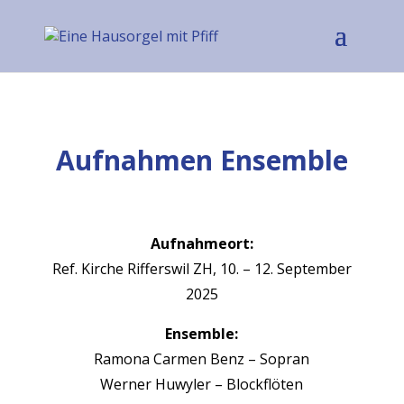
Aufnahmen Ensemble
Auf­nah­me­ort:
Ref. Kirche Rif­fer­swil ZH, 10. – 12. Sep­tem­ber
2025
Ensem­ble:
Ramona Car­men Benz – Sopran
Wern­er Huwyler – Block­flöten