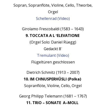
Sopran, Sopran­flöte, Vio­line, Cel­lo, The­o­rbe,
Orgel
Schel­len­rad (Video)
Giro­lamo Fres­cobal­di (1583 – 1643)
9. TOCCATA A L ̛ ELEVATIONE
(Orgel Solo: Daniel Rüegg)
Gedackt 8
ˊ
Trem­u­lant (Video)
Flügeltüren geschlossen
Diet­rich Schmitz (1913 – 2007)
10. IM CHNUSPERHÜSLI (Pol­ka)
Sopran­flöte, Vio­line, Cel­lo, Orgel
Georg Philipp Tele­mann (1681 – 1767)
11. TRIO – SONATE A–MOLL