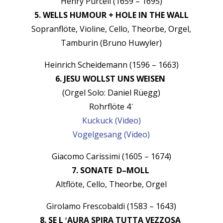
Hen­ry Pur­cell (1659 – 1695)
5. WELLS HUMOUR + HOLE IN THE WALL
Sopran­flöte, Vio­line, Cel­lo, The­o­rbe, Orgel,
Tam­burin (Bruno Huwyler)
Hein­rich Schei­de­mann (1596 – 1663)
6. JESU WOLLST UNS WEISEN
(Orgel Solo: Daniel Rüegg)
Rohrflöte 4ˊ
Kuck­uck (Video)
Vogelge­sang (Video)
Gia­co­mo Caris­si­mi (1605 – 1674)
7. SONATE D–MOLL
Alt­flöte, Cel­lo, The­o­rbe, Orgel
Giro­lamo Fres­cobal­di (1583 – 1643)
8. SE L ̛ AURA SPIRA TUTTA VEZZOSA